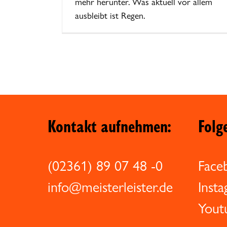
mehr herunter. Was aktuell vor allem
ausbleibt ist Regen.
Kontakt aufnehmen:
Folg
(02361) 89 07 48 -0
Face
info@meisterleister.de
Inst
Yout