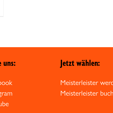
e uns:
Jetzt wählen:
book
Meisterleister wer
agram
Meisterleister buc
ube