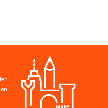
den
hen