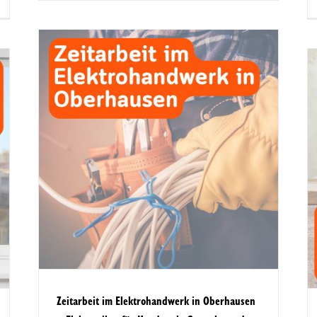
 in
Zeitarbeit im Tischlerhandwerk in
ür
Oberhausen – Fachkräfte für
Innenausbau, Möbelbau und
Montage
Zeitarbeit im Elektrohandwerk in Oberhausen