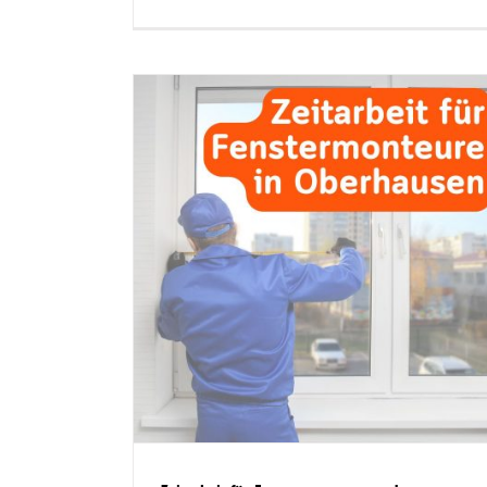
Zeitarbeit im Elektrohandwerk
Oberhausen – Elektroniker f
ermonteure
Handwerk, Gewerbe und
Oberhausen
Technikbetriebe