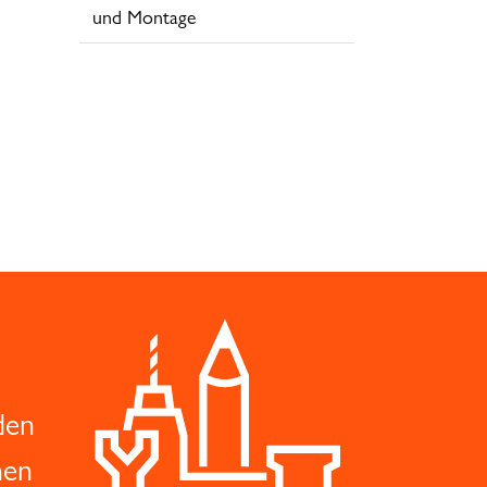
und Montage
den
hen