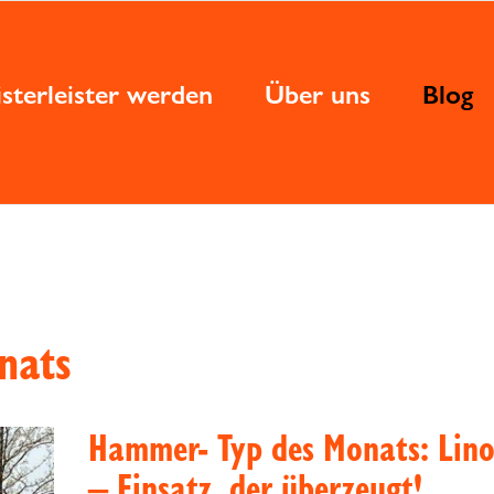
sterleister werden
Über uns
Blog
nats
Hammer- Typ des Monats: Lin
– Einsatz, der überzeugt!