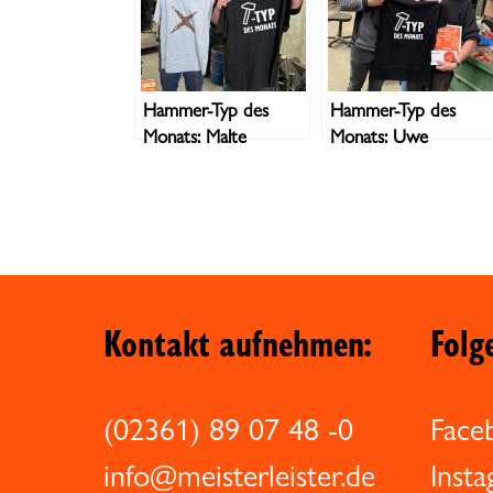
Hammer-Typ des
Hammer-Typ des
Monats: Malte
Monats: Uwe
Kontakt aufnehmen:
Folg
(02361) 89 07 48 -0
Face
info@meisterleister.de
Inst