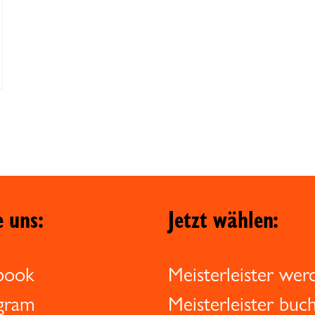
e uns:
Jetzt wählen:
book
Meisterleister wer
agram
Meisterleister buc