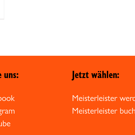
e uns:
Jetzt wählen:
book
Meisterleister wer
agram
Meisterleister buc
ube