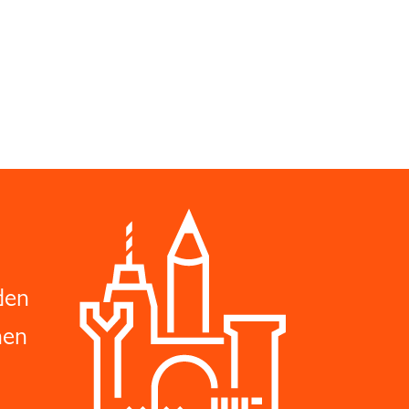
den
hen