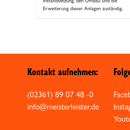
Instandsetzung, den Umbau und die
Erweiterung dieser Anlagen zuständig.
Kontakt aufnehmen:
Folg
(02361) 89 07 48 -0
Face
info@meisterleister.de
Inst
Yout