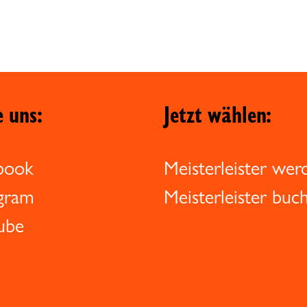
e uns:
Jetzt wählen:
book
Meisterleister wer
agram
Meisterleister buc
ube