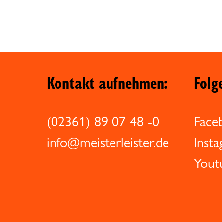
Kontakt aufnehmen:
Folg
(02361) 89 07 48 -0
Face
info@meisterleister.de
Inst
Yout