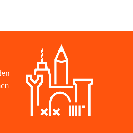
den
hen