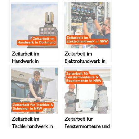
Ruhrgebiet – Regional.
Oberhausen –
Flexibel. Zuverlässig.
Regionaler
Personaldienstleister
für Betriebe
Zeitarbeit im
Zeitarbeit im
Handwerk in
Elektrohandwerk in
Dortmund –
NRW – Qualifizierte
Fachkräfte für
Elektroniker für
anspruchsvolle
Betriebe in
Projekte
Nordrhein-Westfalen
Zeitarbeit im
Zeitarbeit für
Tischlerhandwerk in
Fenstermonteure und
NRW – Qualifizierte
Bauelemente in NRW