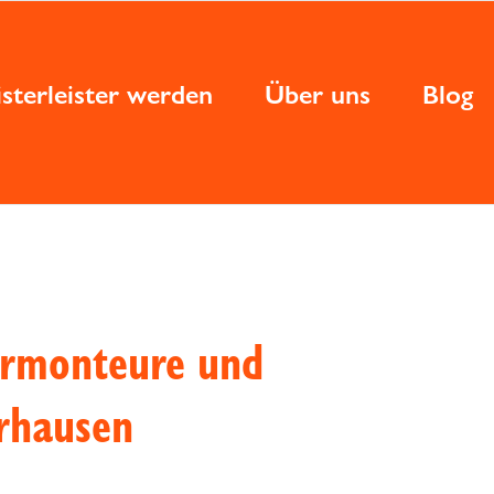
sterleister werden
Über uns
Blog
termonteure und
rhausen