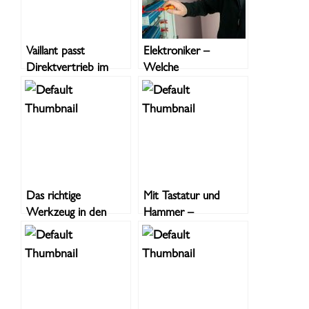
Vaillant passt
Elektroniker –
Direktvertrieb im
Welche
SHK-Sektor an –
Fachrichtungen gibt
Proteste erfolgreich
es? Was sind
Unterschiede und
Gemeinsamkeiten?
Das richtige
Mit Tastatur und
Werkzeug in den
Hammer –
richtigen Händen
Digitalisierung als
Innovationsmotor im
Handwerk